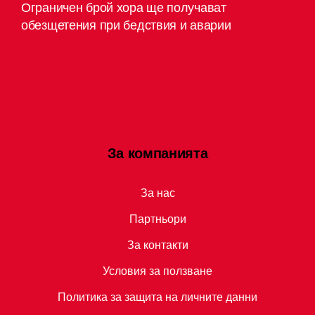
Ограничен брой хора ще получават
обезщетения при бедствия и аварии
За компанията
За нас
Партньори
За контакти
Условия за ползване
Политика за защита на личните данни