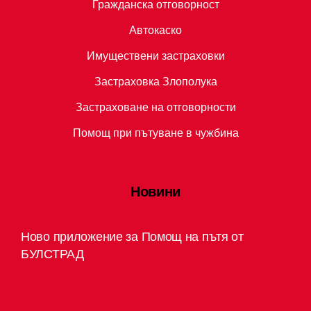
Гражданска отговорност
Автокаско
Имуществени застраховки
Застраховка Злополука
Застраховане на отговорности
Помощ при пътуване в чужбина
Новини
Ново приложение за Помощ на пътя от
БУЛСТРАД