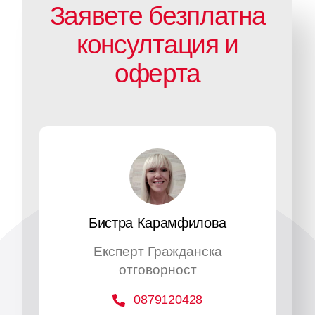
Заявете безплатна
консултация и
оферта
Бистра Карамфилова
Експерт Гражданска
отговорност
0879120428