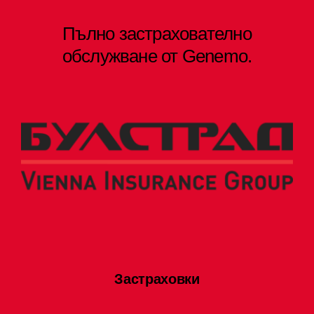
Пълно застрахователно
обслужване от Genemo.
Застраховки