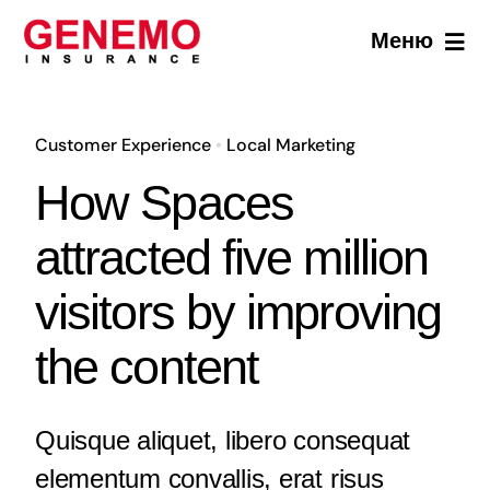
Skip
Меню
to
content
За нас
Customer Experience
•
Local Marketing
Застраховки
How Spaces
Новини
attracted five million
visitors by improving
За контакти
the content
Quisque aliquet, libero consequat
elementum convallis, erat risus