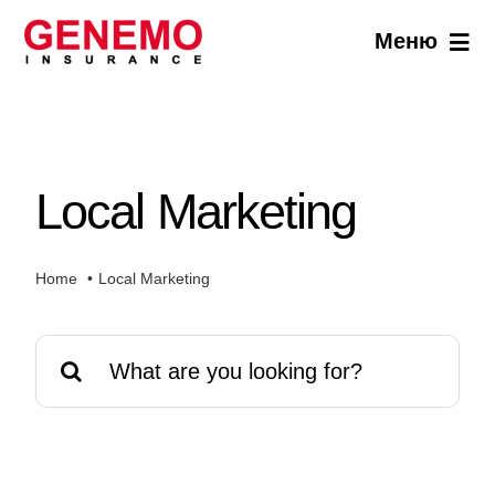
Skip
Меню
to
content
За нас
Застраховки
Local Marketing
Новини
Home
Local Marketing
За контакти
Search
for: